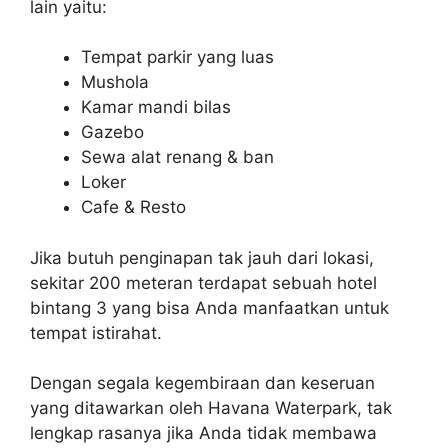
lain yaitu:
Tempat parkir yang luas
Mushola
Kamar mandi bilas
Gazebo
Sewa alat renang & ban
Loker
Cafe & Resto
Jika butuh penginapan tak jauh dari lokasi,
sekitar 200 meteran terdapat sebuah hotel
bintang 3 yang bisa Anda manfaatkan untuk
tempat istirahat.
Dengan segala kegembiraan dan keseruan
yang ditawarkan oleh Havana Waterpark, tak
lengkap rasanya jika Anda tidak membawa