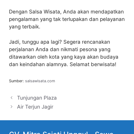
Dengan Salsa Wisata, Anda akan mendapatkan
pengalaman yang tak terlupakan dan pelayanan
yang terbaik.
Jadi, tunggu apa lagi? Segera rencanakan
perjalanan Anda dan nikmati pesona yang
ditawarkan oleh kota yang kaya akan budaya
dan keindahan alamnya. Selamat berwisata!
Sumber:
salsawisata.com
Tunjungan Plaza
Air Terjun Jagir