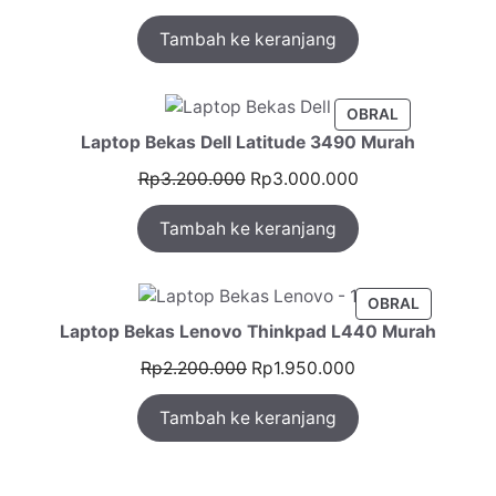
aslinya
saat
Tambah ke keranjang
adalah:
ini
Rp2.800.000.
adalah:
Rp2.600.000.
PRODUK
OBRAL
DENGAN
Laptop Bekas Dell Latitude 3490 Murah
DISKON
Harga
Harga
Rp
3.200.000
Rp
3.000.000
aslinya
saat
Tambah ke keranjang
adalah:
ini
Rp3.200.000.
adalah:
Rp3.000.000.
PRODUK
OBRAL
DENGAN
Laptop Bekas Lenovo Thinkpad L440 Murah
DISKON
Harga
Harga
Rp
2.200.000
Rp
1.950.000
aslinya
saat
Tambah ke keranjang
adalah:
ini
Rp2.200.000.
adalah:
Rp1.950.000.