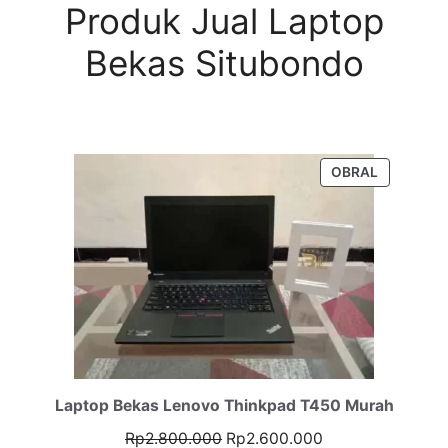
Produk Jual Laptop
Bekas Situbondo
PRODUK
OBRAL
DENGAN
DISKON
Laptop Bekas Lenovo Thinkpad T450 Murah
Harga
Harga
Rp
2.800.000
Rp
2.600.000