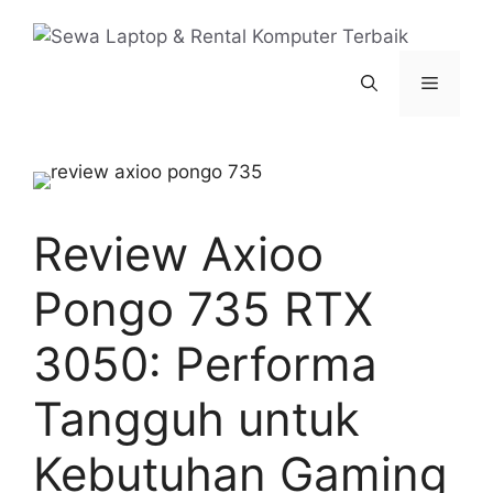
Langsung
ke
isi
Menu
Review Axioo
Pongo 735 RTX
3050: Performa
Tangguh untuk
Kebutuhan Gaming