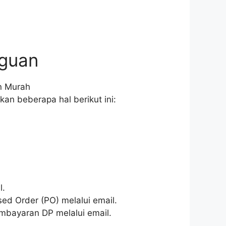
gguan
an beberapa hal berikut ini:
l.
d Order (PO) melalui email.
mbayaran DP melalui email.