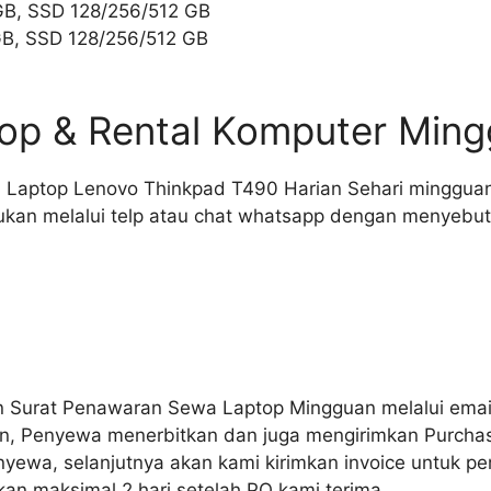
GB, SSD 128/256/512 GB
GB, SSD 128/256/512 GB
op & Rental Komputer Min
ukan melalui telp atau chat whatsapp dengan menyebutk
n Surat Penawaran Sewa Laptop Mingguan melalui emai
n, Penyewa menerbitkan dan juga mengirimkan Purchase
yewa, selanjutnya akan kami kirimkan invoice untuk pe
kan maksimal 2 hari setelah PO kami terima.