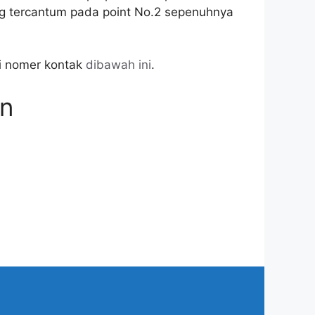
g tercantum pada point No.2 sepenuhnya
di nomer kontak
dibawah ini
.
an