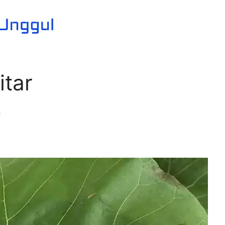
itar
r