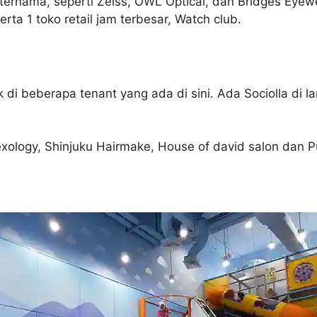
ernama, seperti Zeiss, OWL Optical, dan Bridges Eyewear O
erta 1 toko retail jam terbesar, Watch club.
di beberapa tenant yang ada di sini. Ada Sociolla di la
lexology, Shinjuku Hairmake, House of david salon dan Pu