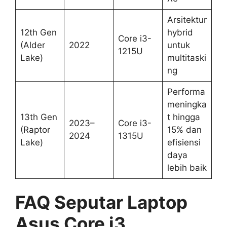
Arsitektur
12th Gen
hybrid
Core i3-
(Alder
2022
untuk
1215U
Lake)
multitaski
ng
Performa
meningka
13th Gen
t hingga
2023–
Core i3-
(Raptor
15% dan
2024
1315U
Lake)
efisiensi
daya
lebih baik
FAQ Seputar Laptop
Asus Core i3