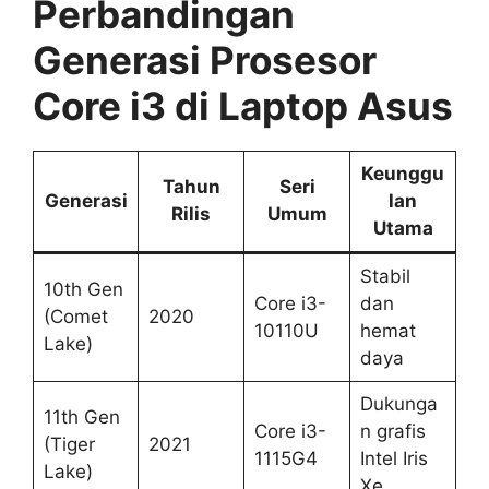
Perbandingan
Generasi Prosesor
Core i3 di Laptop Asus
Keunggu
Tahun
Seri
Generasi
lan
Rilis
Umum
Utama
Stabil
10th Gen
Core i3-
dan
(Comet
2020
10110U
hemat
Lake)
daya
Dukunga
11th Gen
Core i3-
n grafis
(Tiger
2021
1115G4
Intel Iris
Lake)
Xe