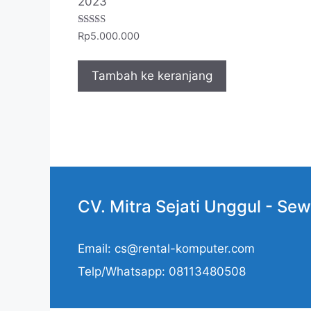
2023
Dinilai
Rp
5.000.000
5.00
dari 5
Tambah ke keranjang
CV. Mitra Sejati Unggul -
Sew
Email: cs@rental-komputer.com
Telp/Whatsapp: 08113480508