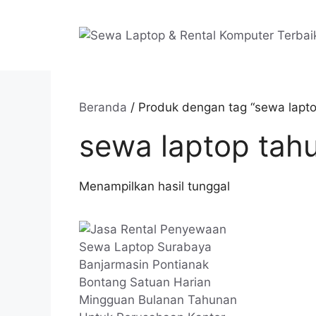
Langsung
ke
isi
Beranda
/ Produk dengan tag “sewa lapt
sewa laptop tah
Menampilkan hasil tunggal