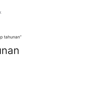
op tahunan”
unan