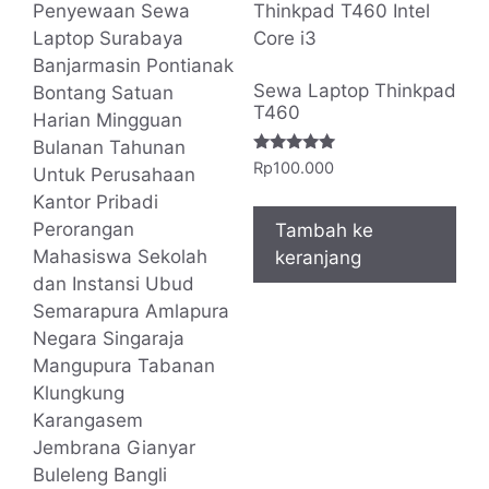
Sewa Laptop Thinkpad
T460
Dinilai
Rp
100.000
5.00
dari 5
Tambah ke
keranjang