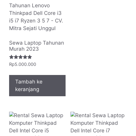
Sewa Laptop Tahunan
Murah 2023
Dinilai
Rp
5.000.000
5.00
dari 5
Tambah ke
keranjang