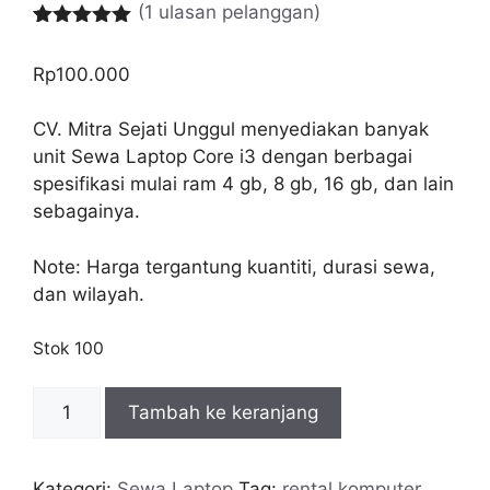
(
1
ulasan pelanggan)
Peringkat
1
5.00
dari 5
Rp
100.000
berdasarka
n
penilaian
pelanggan
CV. Mitra Sejati Unggul menyediakan banyak
unit Sewa Laptop Core i3 dengan berbagai
spesifikasi mulai ram 4 gb, 8 gb, 16 gb, dan lain
sebagainya.
Note: Harga tergantung kuantiti, durasi sewa,
dan wilayah.
Stok 100
Kuantitas
Tambah ke keranjang
Sewa
Laptop
Intel
Kategori:
Sewa Laptop
Tag:
rental komputer
,