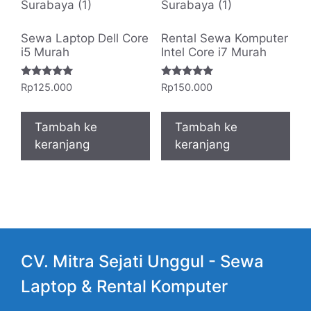
Sewa Laptop Dell Core
Rental Sewa Komputer
i5 Murah
Intel Core i7 Murah
Dinilai
Dinilai
Rp
125.000
Rp
150.000
5.00
5.00
dari 5
dari 5
Tambah ke
Tambah ke
keranjang
keranjang
CV. Mitra Sejati Unggul -
Sewa
Laptop
& Rental Komputer