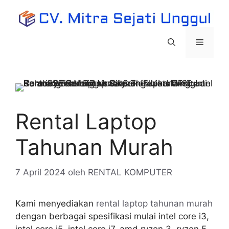
Langsung
ke
isi
Menu
Rental Laptop
Tahunan Murah
7 April 2024
oleh
RENTAL KOMPUTER
Kami menyediakan
rental laptop tahunan
murah
dengan berbagai spesifikasi mulai intel core i3,
intel core i5, intel core i7, amd ryzen 3, ryzen 5,