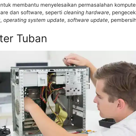
 untuk membantu menyelesaikan permasalahan komputer
are dan software, seperti
cleaning hardware
, pengece
t
,
operating system update
,
software update
, pembersih
ter Tuban