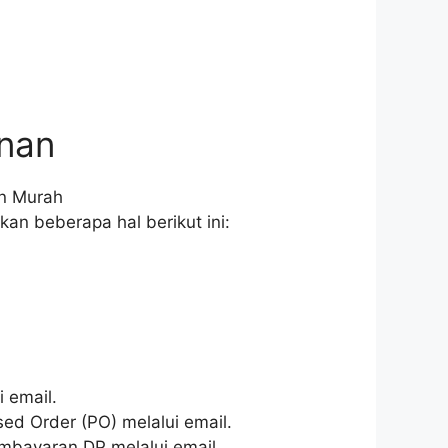
unan
an beberapa hal berikut ini:
 email.
d Order (PO) melalui email.
mbayaran DP melalui email.