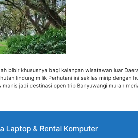
uah bibir khususnya bagi kalangan wisatawan luar Dae
utan lindung milik Perhutani ini sekilas mirip dengan h
ris manis jadi destinasi open trip Banyuwangi murah mer
a Laptop
& Rental Komputer