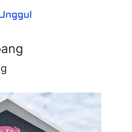
bang
ng