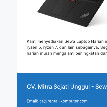
Kami menyediakan Sewa Laptop Harian murah
ryzen 5, ryzen 7, dan lain sebagainya. 
harian murah mengalami peningkatan dari 
CV. Mitra Sejati Unggul -
Sew
Email: cs@rental-komputer.com