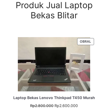
Produk Jual Laptop
Bekas Blitar
PRODUK
OBRAL
DENGAN
DISKON
Laptop Bekas Lenovo Thinkpad T450 Murah
Harga
Harga
Rp
2.800.000
Rp
2.600.000