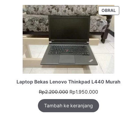
Rp3.000.000.
PRODUK
OBRAL
DENGAN
DISKON
Laptop Bekas Lenovo Thinkpad L440 Murah
Harga
Harga
Rp
2.200.000
Rp
1.950.000
aslinya
saat
Tambah ke keranjang
adalah:
ini
Rp2.200.000.
adalah:
Rp1.950.000.