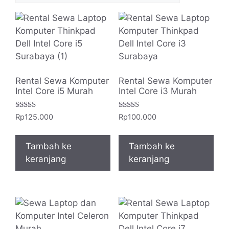
terbaru
Rental Sewa Komputer
Rental Sewa Komputer
Intel Core i5 Murah
Intel Core i3 Murah
Dinilai
Dinilai
Rp
125.000
Rp
100.000
5.00
5.00
dari 5
dari 5
Tambah ke
Tambah ke
keranjang
keranjang