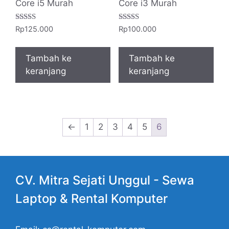
Core i5 Murah
Core i3 Murah
Dinilai
Dinilai
Rp
125.000
Rp
100.000
5.00
5.00
dari 5
dari 5
Tambah ke
Tambah ke
keranjang
keranjang
←
1
2
3
4
5
6
CV. Mitra Sejati Unggul -
Sewa
Laptop
& Rental Komputer