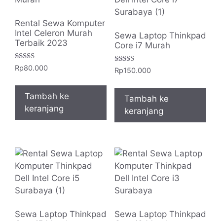
Rental Sewa Komputer
Intel Celeron Murah
Sewa Laptop Thinkpad
Terbaik 2023
Core i7 Murah
Dinilai
Rp
80.000
Dinilai
Rp
150.000
5.00
5.00
dari 5
dari 5
Tambah ke
Tambah ke
keranjang
keranjang
Sewa Laptop Thinkpad
Sewa Laptop Thinkpad