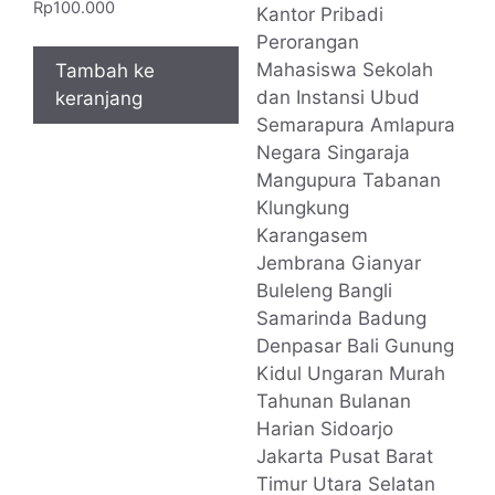
Dinilai
Rp
100.000
5.00
dari 5
Tambah ke
keranjang