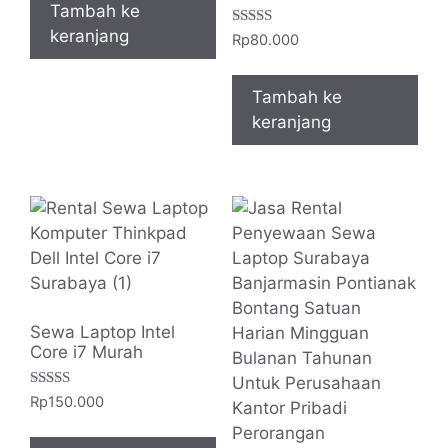
Tambah ke
keranjang
Dinilai
Rp
80.000
5.00
dari 5
Tambah ke
keranjang
Sewa Laptop Intel
Core i7 Murah
Dinilai
Rp
150.000
5.00
dari 5