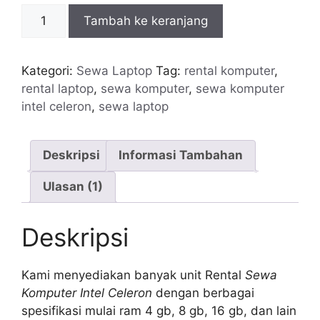
Kuantitas
Tambah ke keranjang
Rental
Sewa
Komputer
Kategori:
Sewa Laptop
Tag:
rental komputer
,
Intel
rental laptop
,
sewa komputer
,
sewa komputer
Celeron
intel celeron
,
sewa laptop
Murah
Terbaik
2023
Deskripsi
Informasi Tambahan
Ulasan (1)
Deskripsi
Kami menyediakan banyak unit Rental
Sewa
Komputer Intel Celeron
dengan berbagai
spesifikasi mulai ram 4 gb, 8 gb, 16 gb, dan lain