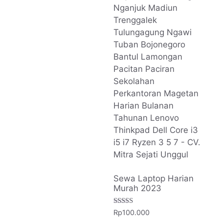
Sewa Laptop Harian
Murah 2023
Dinilai
Rp
100.000
5.00