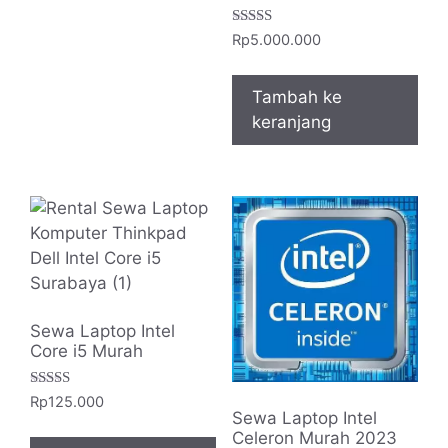
Dinilai
Rp
5.000.000
5.00
dari 5
Tambah ke
keranjang
Sewa Laptop Intel
Core i5 Murah
Dinilai
Rp
125.000
5.00
Sewa Laptop Intel
dari 5
Celeron Murah 2023