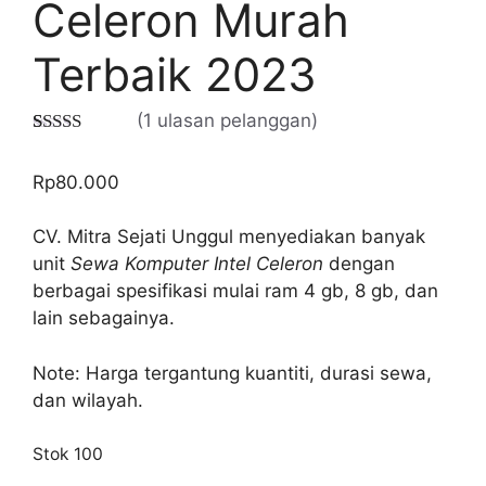
Celeron Murah
Terbaik 2023
(
1
ulasan pelanggan)
Peringkat
1
5.00
dari 5
Rp
80.000
berdasarkan
penilaian
pelanggan
CV. Mitra Sejati Unggul menyediakan banyak
unit
Sewa Komputer Intel Celeron
dengan
berbagai spesifikasi mulai ram 4 gb, 8 gb, dan
lain sebagainya.
Note: Harga tergantung kuantiti, durasi sewa,
dan wilayah.
Stok 100