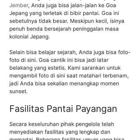
Jember
, Anda juga bisa jalan-jalan ke Goa
Jepang yang terletak di bibir pantai. Goa ini
sebetulnya tidak besar. Meskipun kecil, isinya
penuh benda bersejarah peninggalan masa
kolonial Jepang.
Selain bisa belajar sejarah, Anda juga bisa foto-
foto di sini. Goa cantik ini bisa jadi latar
belakang yang estetis. Kami sarankan untuk
mengambil foto di sini saat matahari terbenam,
jadi Anda bisa sekalian menangkap momen
sunset.
Fasilitas Pantai Payangan
Secara keseluruhan pihak pengelola telah
menyediakan fasilitas yang lengkap dan
memadai. Beberapa fasilitas umum yang bisa