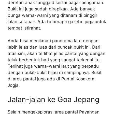
deretan anak tangga disertai pagar pengaman.
Bukit ini juga sudah dirapikan. Ada banyak
bunga warna-warni yang ditanam di pinggir
jalan setapak. Ada beberapa gazebo juga untuk
tempat istirahat.
Anda bisa menikmati panorama laut dengan
lebih jelas dan luas dari puncak bukit ini. Dari
atas sini, akan terlihat jelas pantai yang dengan
teluk berbentuk hati yang sangat terkenal itu.
Terlihat juga warna-warni laut yang berpadu
dengan bukit-bukit hijau di sampingnya. Bukit
di area pantai juga ada di Pantai Kosakora
Jogja.
Jalan-jalan ke Goa Jepang
Selain mengeksplorasi area pantai Payangan