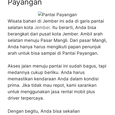
Payangan
Wisata bahari di Jember ini ada di garis pantai
selatan kota
Jember
. Itu berarti, Anda bisa
berangkat dari pusat kota Jember. Ambil arah
selatan menuju Pasar Mangli. Dari pasar Mangli,
Anda hanya harus mengikuti papan penunjuk
arah untuk bisa sampai di Pantai Payangan.
Akses jalan menuju pantai ini sudah bagus, tapi
medannya cukup berliku. Anda harus
memastikan kendaraan Anda dalam kondisi
prima. Jika tidak mau repot, kami sarankan
untuk menggunakan jasa rental mobil plus
driver terpercaya.
Dengan begitu, Anda bisa sekalian