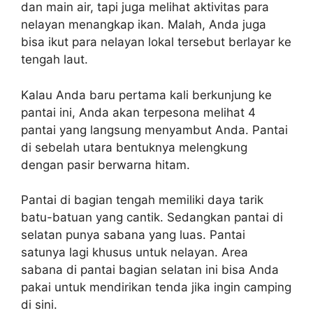
dan main air, tapi juga melihat aktivitas para
nelayan menangkap ikan. Malah, Anda juga
bisa ikut para nelayan lokal tersebut berlayar ke
tengah laut.
Kalau Anda baru pertama kali berkunjung ke
pantai ini, Anda akan terpesona melihat 4
pantai yang langsung menyambut Anda. Pantai
di sebelah utara bentuknya melengkung
dengan pasir berwarna hitam.
Pantai di bagian tengah memiliki daya tarik
batu-batuan yang cantik. Sedangkan pantai di
selatan punya sabana yang luas. Pantai
satunya lagi khusus untuk nelayan. Area
sabana di pantai bagian selatan ini bisa Anda
pakai untuk mendirikan tenda jika ingin camping
di sini.