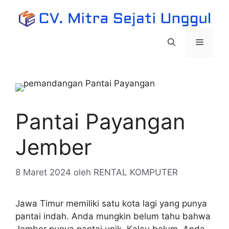
Langsung
ke
isi
Menu
Pantai Payangan
Jember
8 Maret 2024
oleh
RENTAL KOMPUTER
Jawa Timur memiliki satu kota lagi yang punya
pantai indah. Anda mungkin belum tahu bahwa
Jember punya pantai unik. Kalau belum, Anda