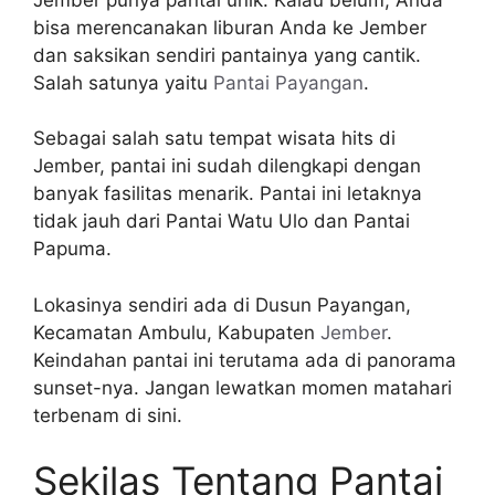
bisa merencanakan liburan Anda ke Jember
dan saksikan sendiri pantainya yang cantik.
Salah satunya yaitu
Pantai Payangan
.
Sebagai salah satu tempat wisata hits di
Jember, pantai ini sudah dilengkapi dengan
banyak fasilitas menarik. Pantai ini letaknya
tidak jauh dari Pantai Watu Ulo dan Pantai
Papuma.
Lokasinya sendiri ada di Dusun Payangan,
Kecamatan Ambulu, Kabupaten
Jember
.
Keindahan pantai ini terutama ada di panorama
sunset-nya. Jangan lewatkan momen matahari
terbenam di sini.
Sekilas Tentang Pantai