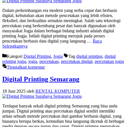
Dalam perkembangan era modern yang serba cepat dan berbasis
digital, kebutuhan akan metode pencetakan yang lebih efisien,
fleksibel, dan berkualitas semakin meningkat. Salah satu teknologi
percetakan yang berkembang pesat dan banyak digunakan oleh
masyarakat Jogja dalam berbagai bidang industri adalah digital
printing Jogja. Istilah digital printing merujuk pada proses
pencetakan berbasis data digital yang langsung …
Baca
Selengkapnya
Kategori
Digital Printing
,
Jogja
Tag
digital printing
,
digital
printing jogja
,
jogja
,
percetakan
,
percetakan digital
,
percetakan jogja
Tinggalkan komentar
Digital Printing Semarang
18 Juni 2025
oleh
RENTAL KOMPUTER
Terdapat banyak sekali digital printing Semarang yang bisa anda
jumpai. Digital printing atau percetakan digital sendiri memiliki
artian sebuah metode percetakan dari gambar berbasis digital, yang
biasanya berupa berkas, kemudian bisa langsung dicetak di berbagai
media dengan secara instan dan cepat. Digital printing merupakan