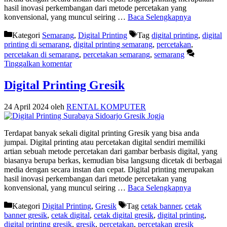
hasil inovasi perkembangan dari metode percetakan yang
konvensional, yang muncul seiring …
Baca Selengkapnya
Kategori
Semarang
,
Digital Printing
Tag
digital printing
,
digital
printing di semarang
,
digital printing semarang
,
percetakan
,
percetakan di semarang
,
percetakan semarang
,
semarang
Tinggalkan komentar
Digital Printing Gresik
24 April 2024
oleh
RENTAL KOMPUTER
Terdapat banyak sekali digital printing Gresik yang bisa anda
jumpai. Digital printing atau percetakan digital sendiri memiliki
artian sebuah metode percetakan dari gambar berbasis digital, yang
biasanya berupa berkas, kemudian bisa langsung dicetak di berbagai
media dengan secara instan dan cepat. Digital printing merupakan
hasil inovasi perkembangan dari metode percetakan yang
konvensional, yang muncul seiring …
Baca Selengkapnya
Kategori
Digital Printing
,
Gresik
Tag
cetak banner
,
cetak
banner gresik
,
cetak digital
,
cetak digital gresik
,
digital printing
,
digital printing gresik
,
gresik
,
percetakan
,
percetakan gresik