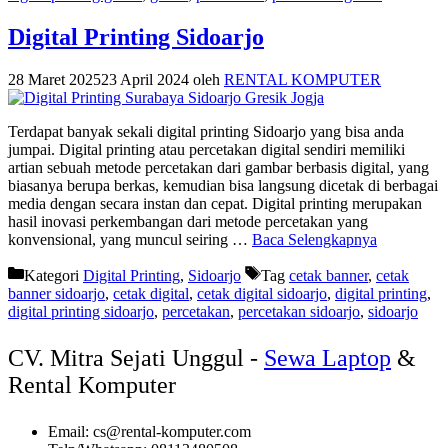
Digital Printing Sidoarjo
28 Maret 2025
23 April 2024
oleh
RENTAL KOMPUTER
Terdapat banyak sekali digital printing Sidoarjo yang bisa anda
jumpai. Digital printing atau percetakan digital sendiri memiliki
artian sebuah metode percetakan dari gambar berbasis digital, yang
biasanya berupa berkas, kemudian bisa langsung dicetak di berbagai
media dengan secara instan dan cepat. Digital printing merupakan
hasil inovasi perkembangan dari metode percetakan yang
konvensional, yang muncul seiring …
Baca Selengkapnya
Kategori
Digital Printing
,
Sidoarjo
Tag
cetak banner
,
cetak
banner sidoarjo
,
cetak digital
,
cetak digital sidoarjo
,
digital printing
,
digital printing sidoarjo
,
percetakan
,
percetakan sidoarjo
,
sidoarjo
CV. Mitra Sejati Unggul -
Sewa Laptop
&
Rental Komputer
Email: cs@rental-komputer.com