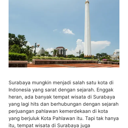
Surabaya mungkin menjadi salah satu kota di
Indonesia yang sarat dengan sejarah. Enggak
heran, ada banyak tempat wisata di Surabaya
yang lagi hits dan berhubungan dengan sejarah
perjuangan pahlawan kemerdekaan di kota
yang berjuluk Kota Pahlawan itu. Tapi tak hanya
itu, tempat wisata di Surabaya juga