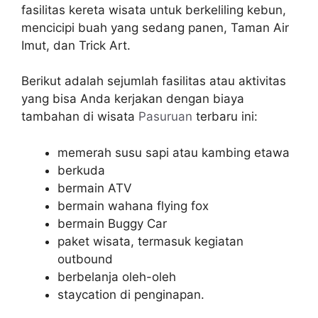
fasilitas kereta wisata untuk berkeliling kebun,
mencicipi buah yang sedang panen, Taman Air
Imut, dan Trick Art.
Berikut adalah sejumlah fasilitas atau aktivitas
yang bisa Anda kerjakan dengan biaya
tambahan di wisata
Pasuruan
terbaru ini:
memerah susu sapi atau kambing etawa
berkuda
bermain ATV
bermain wahana flying fox
bermain Buggy Car
paket wisata, termasuk kegiatan
outbound
berbelanja oleh-oleh
staycation di penginapan.