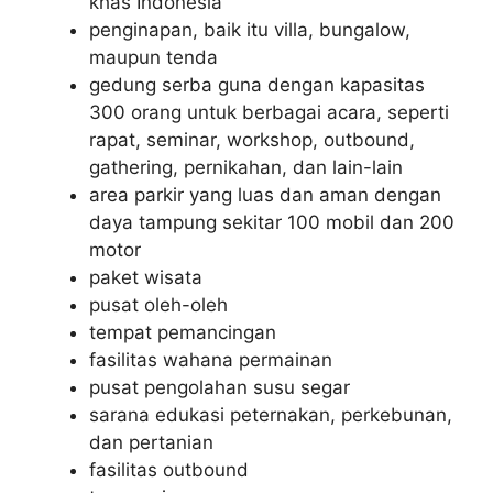
khas Indonesia
penginapan, baik itu villa, bungalow,
maupun tenda
gedung serba guna dengan kapasitas
300 orang untuk berbagai acara, seperti
rapat, seminar, workshop, outbound,
gathering, pernikahan, dan lain-lain
area parkir yang luas dan aman dengan
daya tampung sekitar 100 mobil dan 200
motor
paket wisata
pusat oleh-oleh
tempat pemancingan
fasilitas wahana permainan
pusat pengolahan susu segar
sarana edukasi peternakan, perkebunan,
dan pertanian
fasilitas outbound