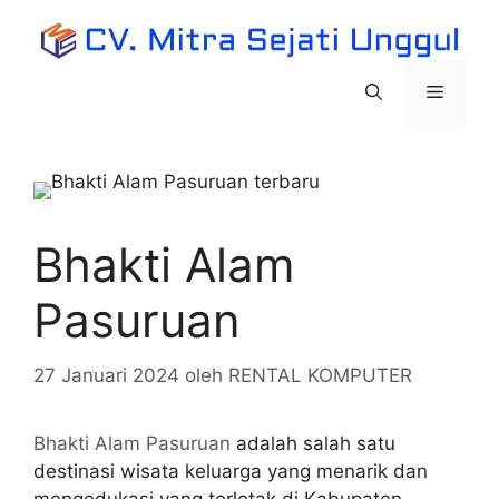
Langsung
ke
isi
Menu
Bhakti Alam
Pasuruan
27 Januari 2024
oleh
RENTAL KOMPUTER
Bhakti Alam Pasuruan
adalah salah satu
destinasi wisata keluarga yang menarik dan
mengedukasi yang terletak di Kabupaten