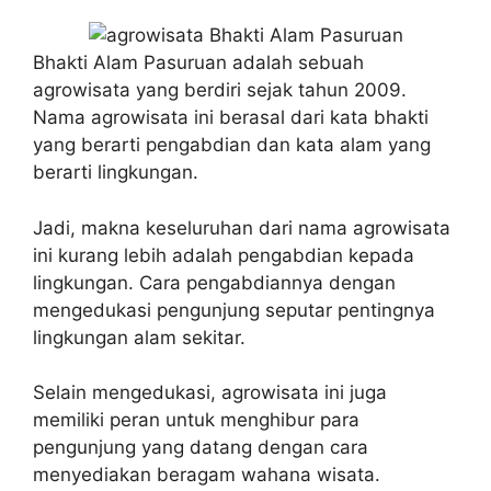
Bhakti Alam Pasuruan adalah sebuah
agrowisata yang berdiri sejak tahun 2009.
Nama agrowisata ini berasal dari kata bhakti
yang berarti pengabdian dan kata alam yang
berarti lingkungan.
Jadi, makna keseluruhan dari nama agrowisata
ini kurang lebih adalah pengabdian kepada
lingkungan. Cara pengabdiannya dengan
mengedukasi pengunjung seputar pentingnya
lingkungan alam sekitar.
Selain mengedukasi, agrowisata ini juga
memiliki peran untuk menghibur para
pengunjung yang datang dengan cara
menyediakan beragam wahana wisata.