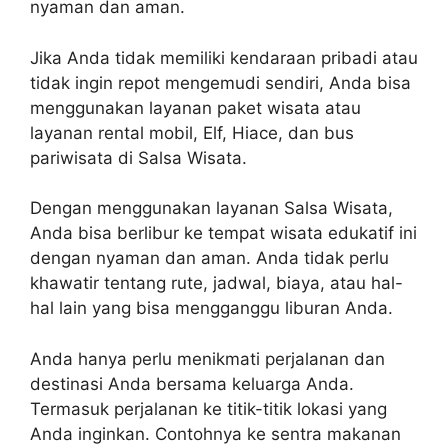
nyaman dan aman.
Jika Anda tidak memiliki kendaraan pribadi atau
tidak ingin repot mengemudi sendiri, Anda bisa
menggunakan layanan paket wisata atau
layanan rental mobil, Elf, Hiace, dan bus
pariwisata di Salsa Wisata.
Dengan menggunakan layanan Salsa Wisata,
Anda bisa berlibur ke tempat wisata edukatif ini
dengan nyaman dan aman. Anda tidak perlu
khawatir tentang rute, jadwal, biaya, atau hal-
hal lain yang bisa mengganggu liburan Anda.
Anda hanya perlu menikmati perjalanan dan
destinasi Anda bersama keluarga Anda.
Termasuk perjalanan ke titik-titik lokasi yang
Anda inginkan. Contohnya ke sentra makanan