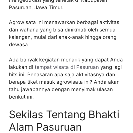
Pasuruan, Jawa Timur.
Agrowisata ini menawarkan berbagai aktivitas
dan wahana yang bisa dinikmati oleh semua
kalangan, mulai dari anak-anak hingga orang
dewasa.
Ada banyak kegiatan menarik yang dapat Anda
lakukan di
tempat wisata di Pasuruan
yang lagi
hits ini. Penasaran apa saja aktivitasnya dan
berapa tiket masuk agrowisata ini? Anda akan
tahu jawabannya dengan menyimak ulasan
berikut ini.
Sekilas Tentang Bhakti
Alam Pasuruan