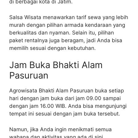
di berbagai kota di Jatim.
Salsa Wisata menawarkan tarif sewa yang lebih
murah dengan pilihan armada kendaraan yang
berkualitas dan nyaman. Selain itu, pilihan
paket rentalnya juga beragam, jadi Anda bisa
memilih sesuai dengan kebutuhan.
Jam Buka Bhakti Alam
Pasuruan
Agrowisata Bhakti Alam Pasuruan buka setiap
hari dengan jam buka dari jam 09.00 sampai
dengan jam 16.00 WIB. Anda bisa mengunjungi
tempat ini sesuai dengan jam buka tersebut.
Namun, jika Anda ingin menikmati semua
wahana dan aktivitas yang ada di sini,