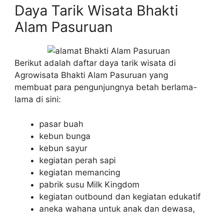
Daya Tarik Wisata Bhakti
Alam Pasuruan
Berikut adalah daftar daya tarik wisata di
Agrowisata Bhakti Alam Pasuruan yang
membuat para pengunjungnya betah berlama-
lama di sini:
pasar buah
kebun bunga
kebun sayur
kegiatan perah sapi
kegiatan memancing
pabrik susu Milk Kingdom
kegiatan outbound dan kegiatan edukatif
aneka wahana untuk anak dan dewasa,