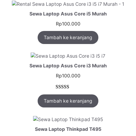
Sewa Laptop Asus Core i5 Murah
Rp
100.000
Tambah ke keranjang
Sewa Laptop Asus Core i3 Murah
Rp
100.000
Peringkat
1
Tambah ke keranjang
5.00
dari 5
berdasarkan
penilaian
pelanggan
Sewa Laptop Thinkpad T495