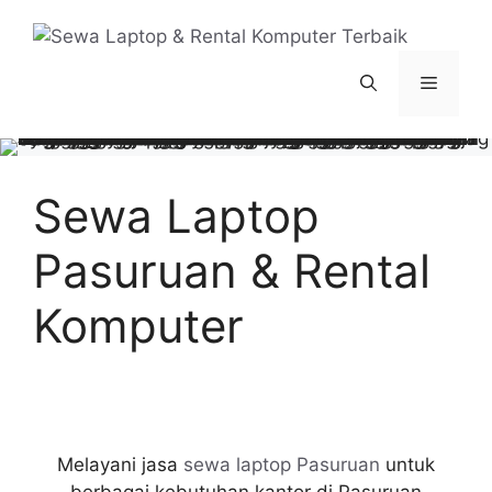
Langsung
ke
isi
Menu
Sewa Laptop
Pasuruan & Rental
Komputer
Melayani jasa
sewa laptop Pasuruan
untuk
berbagai kebutuhan kantor di Pasuruan