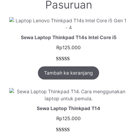
Pasuruan
Sewa Laptop Thinkpad T14s Intel Core i5
Rp
125.000
Peringkat
1
Tambah ke keranjang
5.00
dari 5
berdasarkan
penilaian
pelanggan
Sewa Laptop Thinkpad T14
Rp
125.000
Peringkat
1