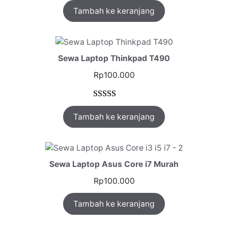
Tambah ke keranjang
5.00
dari 5
berdasarkan
penilaian
pelanggan
Sewa Laptop Thinkpad T490
Rp
100.000
Peringkat
1
Tambah ke keranjang
5.00
dari 5
berdasarkan
penilaian
pelanggan
Sewa Laptop Asus Core i7 Murah
Rp
100.000
Tambah ke keranjang