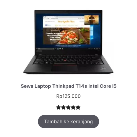
Sewa Laptop Thinkpad T14s Intel Core i5
Rp
125.000
Peringkat
1
Tambah ke keranjang
5.00
dari 5
berdasarka