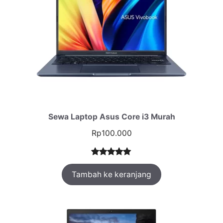
Sewa Laptop Asus Core i3 Murah
Rp
100.000
Peringkat
1
Tambah ke keranjang
5.00
dari 5
berdasarka
n
penilaian
pelanggan