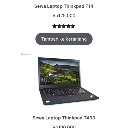
Sewa Laptop Thinkpad T14
Rp
125.000
Peringkat
1
Tambah ke keranjang
5.00
dari 5
berdasarka
n
penilaian
pelanggan
Sewa Laptop Thinkpad T490
Rp
100.000