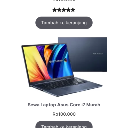
Peringkat
1
Tambah ke keranjang
5.00
dari 5
berdasarka
n
penilaian
pelanggan
Sewa Laptop Asus Core i7 Murah
Rp
100.000
Tambah ke keranjang