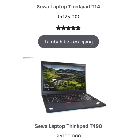
Sewa Laptop Thinkpad T14
Rp
125.000
Peringkat
1
Tambah ke keranjang
5.00
dari 5
berdasarka
n
penilaian
pelanggan
Sewa Laptop Thinkpad T490
Rp
100.000