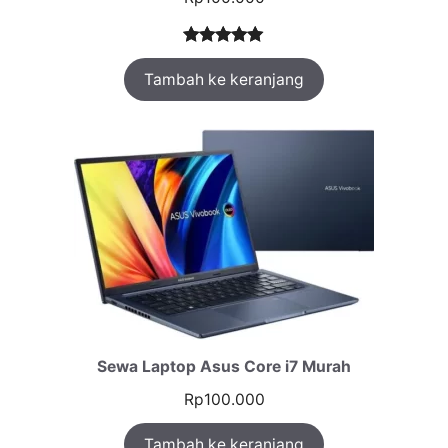
Peringkat
1
Tambah ke keranjang
5.00
dari 5
berdasarka
n
penilaian
pelanggan
Sewa Laptop Asus Core i7 Murah
Rp
100.000
Tambah ke keranjang