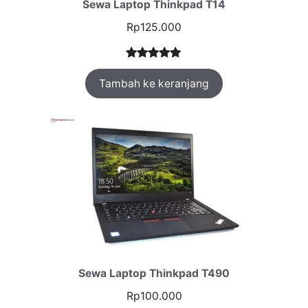
Sewa Laptop Thinkpad T14
Rp
125.000
Peringkat
1
Tambah ke keranjang
5.00
dari 5
berdasarka
n
penilaian
pelanggan
Sewa Laptop Thinkpad T490
Rp
100.000