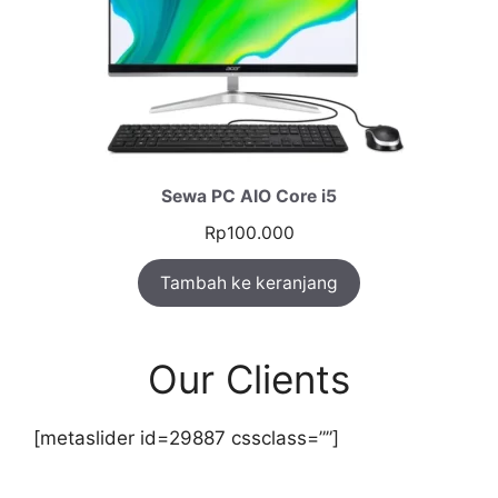
Sewa PC AIO Core i5
Rp
100.000
Tambah ke keranjang
Our Clients
[metaslider id=29887 cssclass=””]