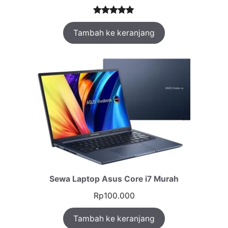
Peringkat
1
Tambah ke keranjang
5.00
dari 5
berdasarka
n
penilaian
pelanggan
Sewa Laptop Asus Core i7 Murah
Rp
100.000
Tambah ke keranjang