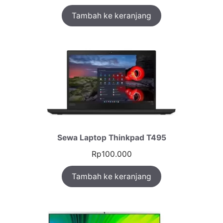
Peringkat
1
Tambah ke keranjang
5.00
dari 5
berdasarka
n
penilaian
pelanggan
Sewa Laptop Thinkpad T495
Rp
100.000
Tambah ke keranjang