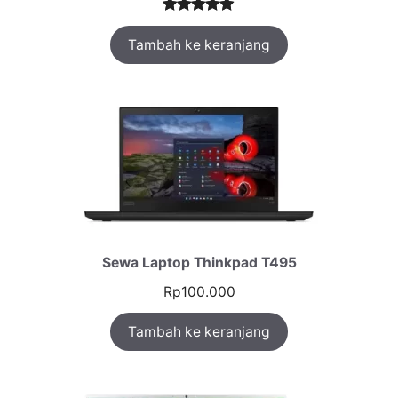
Peringkat
1
Tambah ke keranjang
5.00
dari 5
berdasarka
n
penilaian
pelanggan
Sewa Laptop Thinkpad T495
Rp
100.000
Tambah ke keranjang