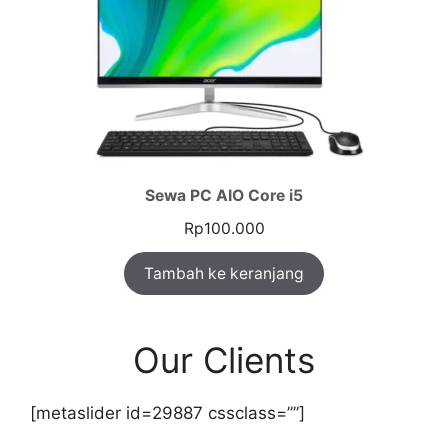
Sewa PC AIO Core i5
Rp
100.000
Tambah ke keranjang
Our Clients
[metaslider id=29887 cssclass=””]