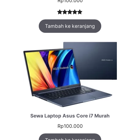
Rp
100.000
Peringkat
1
Tambah ke keranjang
5.00
dari 5
berdasarka
n
penilaian
pelanggan
Sewa Laptop Asus Core i7 Murah
Rp
100.000