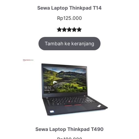
Sewa Laptop Thinkpad T14
Rp
125.000
Peringkat
1
Tambah ke keranjang
5.00
dari 5
berdasarka
n
penilaian
pelanggan
Sewa Laptop Thinkpad T490