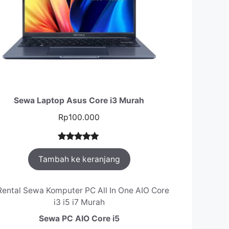
Sewa Laptop Asus Core i3 Murah
Rp
100.000
Peringkat
1
Tambah ke keranjang
5.00
dari 5
berdasarka
n
penilaian
pelanggan
Sewa PC AIO Core i5