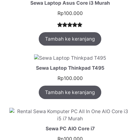
Sewa Laptop Asus Core i3 Murah
Rp
100.000
Peringkat
1
Tambah ke keranjang
5.00
dari 5
berdasarka
n
penilaian
pelanggan
Sewa Laptop Thinkpad T495
Rp
100.000
Tambah ke keranjang
Sewa PC AIO Core i7
Rp
100.000