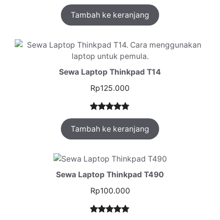
Peringkat
1
Tambah ke keranjang
5.00
dari 5
berdasarka
n
penilaian
pelanggan
Sewa Laptop Thinkpad T14
Rp
125.000
Peringkat
1
Tambah ke keranjang
5.00
dari 5
berdasarka
n
penilaian
pelanggan
Sewa Laptop Thinkpad T490
Rp
100.000
Peringkat
1