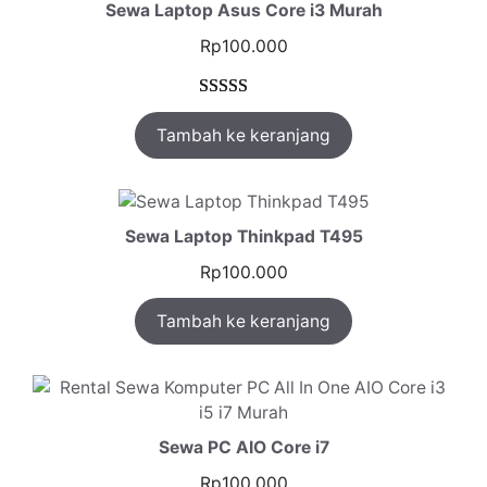
Sewa Laptop Asus Core i3 Murah
Rp
100.000
Peringkat
1
Tambah ke keranjang
5.00
dari 5
berdasarkan
penilaian
pelanggan
Sewa Laptop Thinkpad T495
Rp
100.000
Tambah ke keranjang
Sewa PC AIO Core i7
Rp
100.000