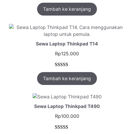
Peringkat
1
Tambah ke keranjang
5.00
dari 5
berdasarkan
penilaian
pelanggan
Sewa Laptop Thinkpad T14
Rp
125.000
Peringkat
1
Tambah ke keranjang
5.00
dari 5
berdasarkan
penilaian
pelanggan
Sewa Laptop Thinkpad T490
Rp
100.000
Peringkat
1