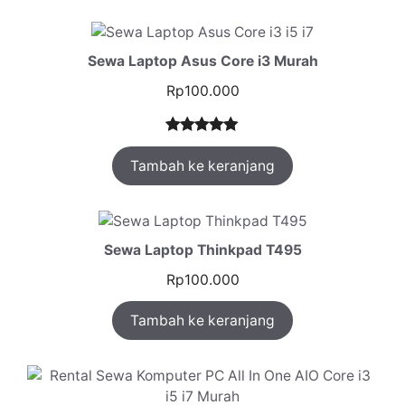
Sewa Laptop Asus Core i3 Murah
Rp
100.000
Peringkat
1
Tambah ke keranjang
5.00
dari 5
berdasarka
n
penilaian
pelanggan
Sewa Laptop Thinkpad T495
Rp
100.000
Tambah ke keranjang