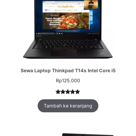
Sewa Laptop Thinkpad T14s Intel Core i5
Rp
125.000
Peringkat
1
Tambah ke keranjang
5.00
dari 5
berdasarka
n
penilaian
pelanggan