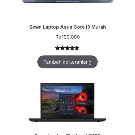
Sewa Laptop Asus Core i3 Murah
Rp
100.000
Peringkat
1
Tambah ke keranjang
5.00
dari 5
berdasarka
n
penilaian
pelanggan