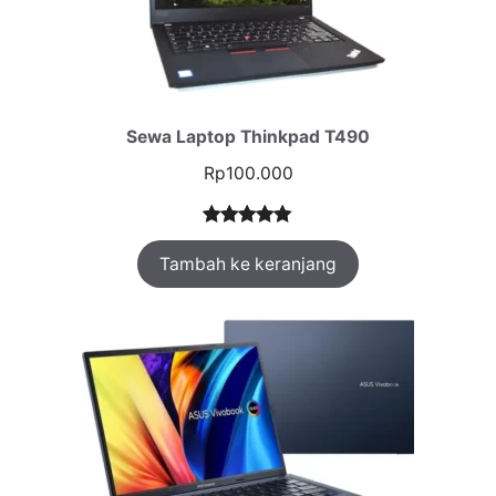
Sewa Laptop Thinkpad T490
Rp
100.000
Peringkat
1
Tambah ke keranjang
5.00
dari 5
berdasarka
n
penilaian
pelanggan