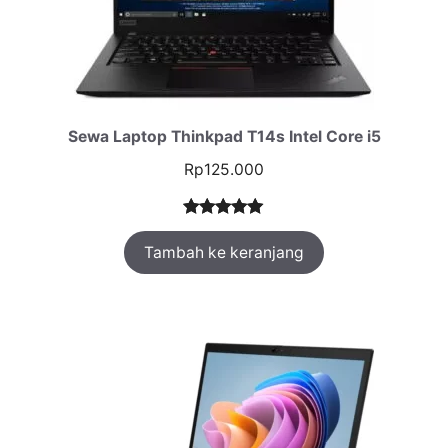
Sewa Laptop Thinkpad T14s Intel Core i5
Rp
125.000
Peringkat
1
Tambah ke keranjang
5.00
dari 5
berdasarka
n
penilaian
pelanggan