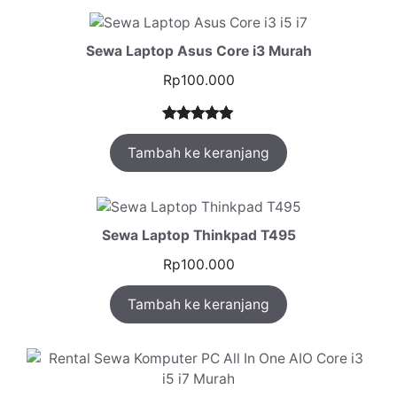
Sewa Laptop Asus Core i3 Murah
Rp
100.000
Peringkat
1
Tambah ke keranjang
5.00
dari 5
berdasarka
n
penilaian
pelanggan
Sewa Laptop Thinkpad T495
Rp
100.000
Tambah ke keranjang