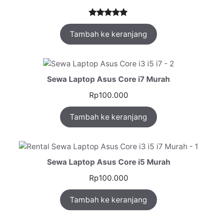
Peringkat
1
Tambah ke keranjang
5.00
dari 5
berdasarka
n
penilaian
pelanggan
Sewa Laptop Asus Core i7 Murah
Rp
100.000
Tambah ke keranjang
Sewa Laptop Asus Core i5 Murah
Rp
100.000
Tambah ke keranjang