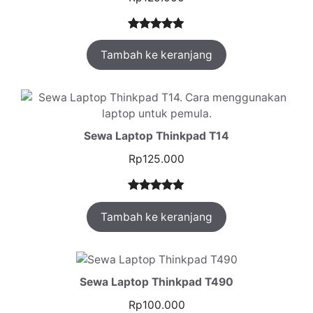
Peringkat
1
Tambah ke keranjang
5.00
dari 5
berdasarka
n
penilaian
pelanggan
Sewa Laptop Thinkpad T14
Rp
125.000
Peringkat
1
Tambah ke keranjang
5.00
dari 5
berdasarka
n
penilaian
pelanggan
Sewa Laptop Thinkpad T490
Rp
100.000