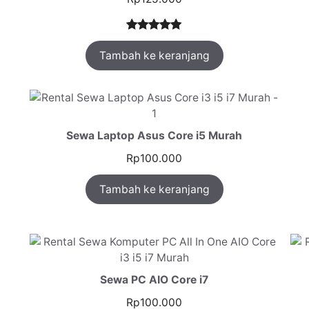
Peringkat
1
Tambah ke keranjang
5.00
dari 5
berdasarka
n
penilaian
pelanggan
Sewa Laptop Asus Core i5 Murah
Rp
100.000
Tambah ke keranjang
Sewa PC AIO Core i7
Rp
100.000