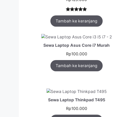
Peringkat
1
Tambah ke keranjang
5.00
dari 5
berdasarka
n
penilaian
pelanggan
Sewa Laptop Asus Core i7 Murah
Rp
100.000
Tambah ke keranjang
Sewa Laptop Thinkpad T495
Rp
100.000