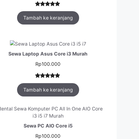
Peringkat
1
Tambah ke keranjang
5.00
dari 5
berdasarka
n
penilaian
pelanggan
Sewa Laptop Asus Core i3 Murah
Rp
100.000
Peringkat
1
Tambah ke keranjang
5.00
dari 5
berdasarka
n
penilaian
pelanggan
Sewa PC AIO Core i5
Rp
100.000