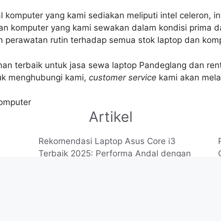
 komputer yang kami sediakan meliputi intel celeron, inte
dan komputer yang kami sewakan dalam kondisi prima d
 perawatan rutin terhadap semua stok laptop dan kompu
n terbaik untuk jasa sewa laptop Pandeglang dan rent
uk menghubungi kami,
customer service
kami akan mela
omputer
Artikel
Rekomendasi Laptop Asus Core i3
Terbaik 2025: Performa Andal dengan
Harga Terjangkau
9 November 2025
an
8 Laptop Asus Terbaru 2025 Fitur Canggih
Awet
Performa Tangguh