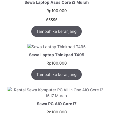
Sewa Laptop Asus Core i3 Murah
Rp
100.000
Peringkat
1
Tambah ke keranjang
5.00
dari 5
berdasarkan
penilaian
pelanggan
Sewa Laptop Thinkpad T495
Rp
100.000
Tambah ke keranjang
Sewa PC AIO Core i7
Rp
100.000