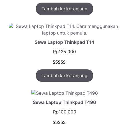
Peringkat
1
Tambah ke keranjang
5.00
dari 5
berdasarkan
penilaian
pelanggan
Sewa Laptop Thinkpad T14
Rp
125.000
Peringkat
1
Tambah ke keranjang
5.00
dari 5
berdasarkan
penilaian
pelanggan
Sewa Laptop Thinkpad T490
Rp
100.000
Peringkat
1