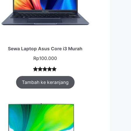
Sewa Laptop Asus Core i3 Murah
Rp
100.000
Peringkat
1
Tambah ke keranjang
5.00
dari 5
berdasarka
n
penilaian
pelanggan