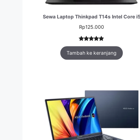
Sewa Laptop Thinkpad T14s Intel Core i
Rp
125.000
Peringkat
1
Tambah ke keranjang
5.00
dari 5
berdasarka
n
penilaian
pelanggan