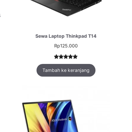
5
Sewa Laptop Thinkpad T14
Rp
125.000
Peringkat
1
Tambah ke keranjang
5.00
dari 5
berdasarka
n
penilaian
pelanggan