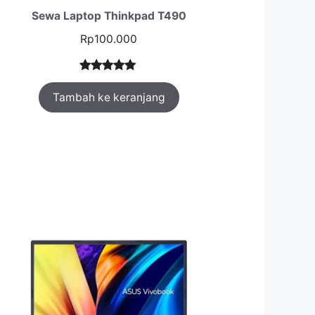
Sewa Laptop Thinkpad T490
Rp
100.000
Peringkat
1
Tambah ke keranjang
5.00
dari 5
berdasarka
n
penilaian
pelanggan