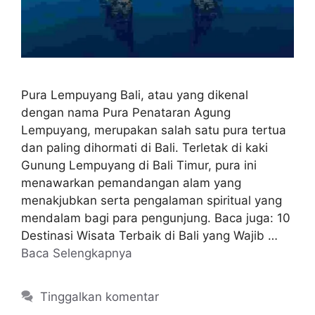
Pura Lempuyang Bali, atau yang dikenal
dengan nama Pura Penataran Agung
Lempuyang, merupakan salah satu pura tertua
dan paling dihormati di Bali. Terletak di kaki
Gunung Lempuyang di Bali Timur, pura ini
menawarkan pemandangan alam yang
menakjubkan serta pengalaman spiritual yang
mendalam bagi para pengunjung. Baca juga: 10
Destinasi Wisata Terbaik di Bali yang Wajib …
Baca Selengkapnya
Tinggalkan komentar