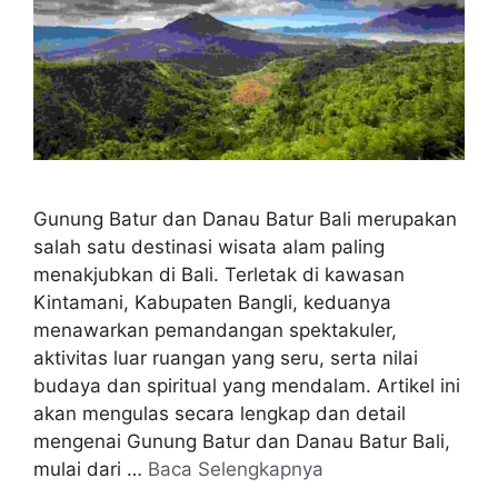
Gunung Batur dan Danau Batur Bali merupakan
salah satu destinasi wisata alam paling
menakjubkan di Bali. Terletak di kawasan
Kintamani, Kabupaten Bangli, keduanya
menawarkan pemandangan spektakuler,
aktivitas luar ruangan yang seru, serta nilai
budaya dan spiritual yang mendalam. Artikel ini
akan mengulas secara lengkap dan detail
mengenai Gunung Batur dan Danau Batur Bali,
mulai dari …
Baca Selengkapnya