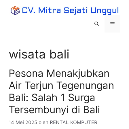
Langsung
ke
isi
Menu
wisata bali
Pesona Menakjubkan
Air Terjun Tegenungan
Bali: Salah 1 Surga
Tersembunyi di Bali
14 Mei 2025
oleh
RENTAL KOMPUTER