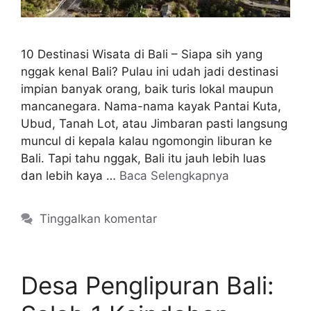
10 Destinasi Wisata di Bali – Siapa sih yang
nggak kenal Bali? Pulau ini udah jadi destinasi
impian banyak orang, baik turis lokal maupun
mancanegara. Nama-nama kayak Pantai Kuta,
Ubud, Tanah Lot, atau Jimbaran pasti langsung
muncul di kepala kalau ngomongin liburan ke
Bali. Tapi tahu nggak, Bali itu jauh lebih luas
dan lebih kaya …
Baca Selengkapnya
Tinggalkan komentar
Desa Penglipuran Bali: