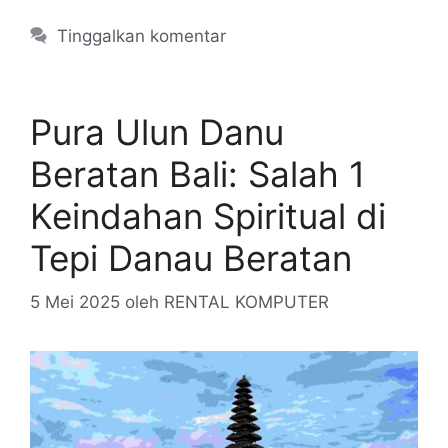
Tinggalkan komentar
Pura Ulun Danu
Beratan Bali: Salah 1
Keindahan Spiritual di
Tepi Danau Beratan
5 Mei 2025
oleh
RENTAL KOMPUTER