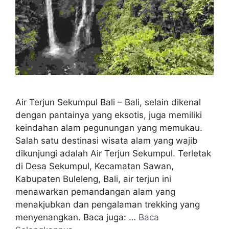
Air Terjun Sekumpul Bali – Bali, selain dikenal
dengan pantainya yang eksotis, juga memiliki
keindahan alam pegunungan yang memukau.
Salah satu destinasi wisata alam yang wajib
dikunjungi adalah Air Terjun Sekumpul. Terletak
di Desa Sekumpul, Kecamatan Sawan,
Kabupaten Buleleng, Bali, air terjun ini
menawarkan pemandangan alam yang
menakjubkan dan pengalaman trekking yang
menyenangkan. Baca juga: …
Baca